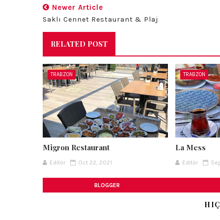
Newer Article
Saklı Cennet Restaurant & Plaj
RELATED POST
TRABZON
TRABZON
Migron Restaurant
La Mess
Editör
Oct 22, 2021
Editör
Sep
BLOGGER
HIÇ