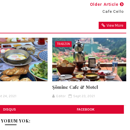
Older Article
Cafe Cello
View More
TRABZON
Şömine Cafe & Motel
t 24, 2021
Editör
Sept 23, 2021
DISQUS
FACEBOOK
 YORUM YOK: