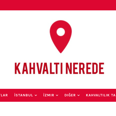
TLAR
İSTANBUL
İZMIR
DIĞER
KAHVALTILIK TA