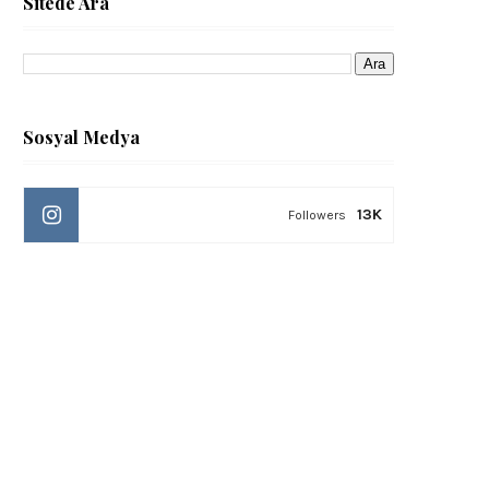
Sitede Ara
Sosyal Medya
13K
Followers